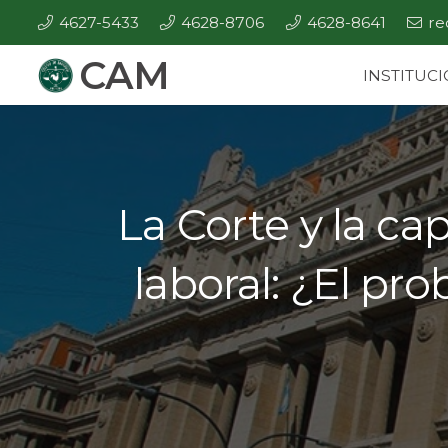
4627-5433
4628-8706
4628-8641
re
CAM
INSTITUC
La Corte y la ca
laboral: ¿El pro