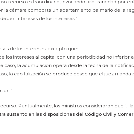
o recurso extraordinario, invocando arbitrariedad por ente
por la cámara comporta un apartamiento palmario de la reg
 deben intereses de los intereses.”
es de los intereses, excepto que:
 los intereses al capital con una periodicidad no inferior a
te caso, la acumulación opera desde la fecha de la notifica
e caso, la capitalización se produce desde que el juez mand
ción.”
 recurso. Puntualmente, los ministros consideraron que
“…la
ra sustento en las disposiciones del Código Civil y Comerc