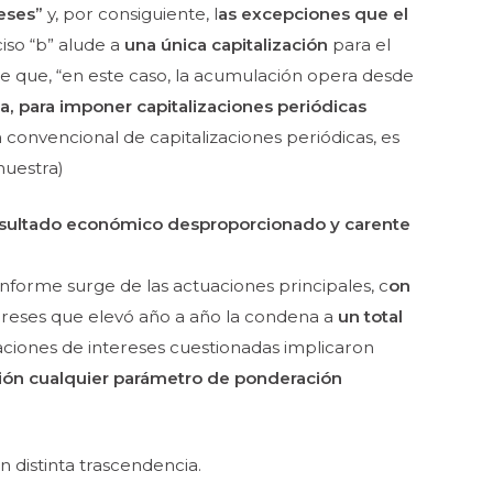
reses”
y,
por consiguiente, l
as excepciones que el
iso “b” alude a
una única
capitalización
para el
te que, “en este caso, la acumulación opera desde
da, para imponer
capitalizaciones periódicas
n convencional de capitalizaciones periódicas, es
 nuestra)
esultado económico
desproporcionado y carente
onforme
surge de las actuaciones principales, c
on
ereses que elevó año a año la condena a
un
total
aciones de
intereses cuestionadas implicaron
ación cualquier parámetro de
ponderación
 distinta trascendencia.