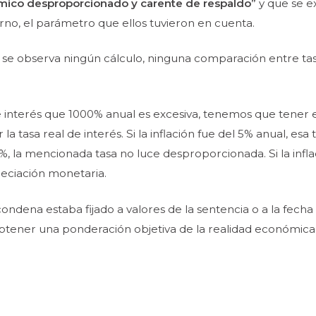
ómico
desproporcionado y carente de respaldo”
y que se e
turno, el parámetro que ellos tuvieron en cuenta.
no se observa ningún cálculo, ninguna comparación entre tasa
interés que 1000% anual es excesiva, tenemos que tener en c
la tasa real de interés. Si la inflación fue del 5% anual, e
%, la mencionada tasa no luce desproporcionada. Si la infla
reciación monetaria.
ndena estaba fijado a valores de la sentencia o a la fecha d
e “obtener una ponderación objetiva de la realidad económic