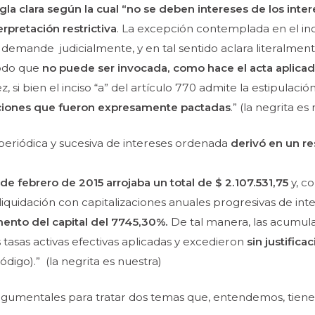
egla
clara según la cual “no se deben intereses de los inte
rpretación restrictiva
. La
excepción contemplada en el inc
 demande judicialmente, y en tal sentido aclara
literalmen
modo que
no puede
ser invocada, como hace el acta aplica
vez, si bien el inciso “a” del artículo 770 admite
la estipulació
aciones que
fueron expresamente pactadas
.”
(la negrita es
 periódica y sucesiva de
intereses ordenada
derivó en un r
 de
febrero de 2015 arrojaba un total de $ 2.107.531,75
y, c
iquidación con capitalizaciones anuales
progresivas de int
emento del
capital del 7745,30%.
De tal manera, las acumul
s tasas activas efectivas aplicadas
y excedieron
sin justific
ódigo).”
(la negrita es nuestra)
 argumentales para tratar dos temas que, entendemos, tienen