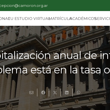
cepcion@camoron.org.ar
IONAL
TU ESTUDIO VIRTUAL
MATRÍCULA
ACADÉMICOS
SERVIC
pitalización anual de i
blema está en la tasa o