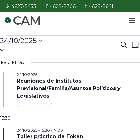
4627-5433
4628-8706
4628-8641
CAM
Eventos
24/10/2025
E
Even
Búsque
Da
Seleccionar
V
for
de
la
d
Todo El Día
Búsq
24/10/2025
fecha.
N
24/10/2025
y
Reuniones de Institutos:
Vista
Previsional/Familia/Asuntos Políticos y
Legislativos
de
Reuniones
Nave
15:30
24/10/2025 » 15:30
/
17:00
Taller práctico de Token