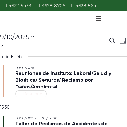
4627-5433
4628-8706
4628-8641
Eventos
9/10/2025
E
Even
Búsque
Da
Seleccionar
V
for
de
la
d
Todo El Día
Búsq
09/10/2025
fecha.
N
09/10/2025
y
Reuniones de Instituto: Laboral/Salud y
Vista
Bioética/ Seguros/ Reclamo por
Daños/Ambiental
de
Reuniones
Nave
15:30
09/10/2025 » 15:30
/
17:00
Taller de Reclamos de Accidentes de