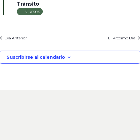
Tránsito
Cursos
Día Anterior
El Próximo Día
Suscribirse al calendario
ENVÍENOS
UN MENSAJE
En el
Colegio de Abogados de Morón
estamos para
ayudarlo. Si tiene alguna consulta no dude en
enviarnos un mensaje. Uno de nuestros especialistas