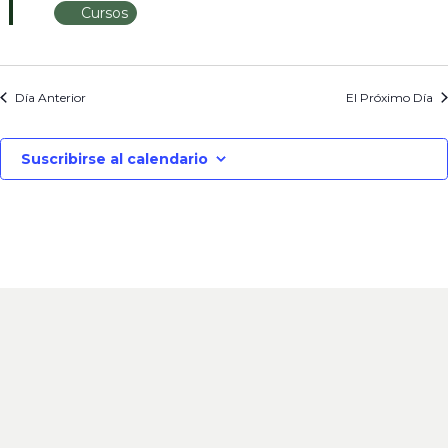
Cursos
Día Anterior
El Próximo Día
Suscribirse al calendario
ENVÍENOS
UN MENSAJE
En el
Colegio de Abogados de Morón
estamos para
ayudarlo. Si tiene alguna consulta no dude en
enviarnos un mensaje. Uno de nuestros especialistas