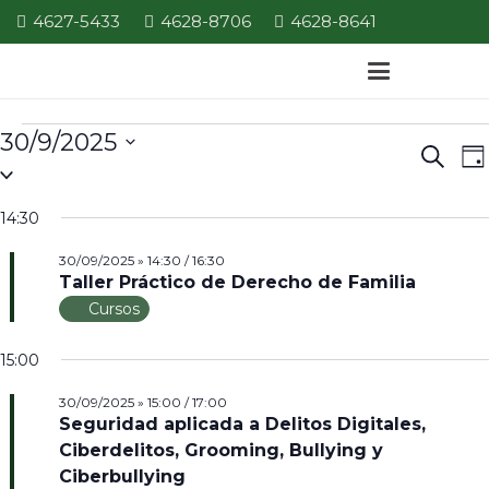
4627-5433
4628-8706
4628-8641
Eventos
30/9/2025
E
Even
Búsque
Da
Seleccionar
V
for
de
la
d
14:30
Búsq
30/09/2025
fecha.
N
30/09/2025 » 14:30
/
16:30
y
Taller Práctico de Derecho de Familia
Vista
Cursos
de
15:00
Nave
30/09/2025 » 15:00
/
17:00
Seguridad aplicada a Delitos Digitales,
Ciberdelitos, Grooming, Bullying y
Ciberbullying