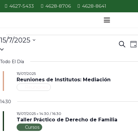
4627-5433
4628-8706
4628-8641
Eventos
15/7/2025
E
Even
Búsque
Da
Seleccionar
V
for
de
la
d
Todo El Día
Búsq
15/07/2025
fecha.
N
15/07/2025
y
Reuniones de Institutos: Mediación
Vista
Reuniones
de
14:30
Nave
15/07/2025 » 14:30
/
16:30
Taller Práctico de Derecho de Familia
Cursos