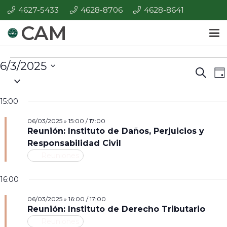
4627-5433
4628-8706
4628-8641
CAM
Eventos
6/3/2025
E
Even
Búsque
Da
Seleccionar
V
for
de
la
d
15:00
Búsq
06/03/2025
fecha.
N
06/03/2025 » 15:00
/
17:00
y
Reunión: Instituto de Daños, Perjuicios y
Vista
Responsabilidad Civil
Reuniones
de
Nave
16:00
06/03/2025 » 16:00
/
17:00
Reunión: Instituto de Derecho Tributario
Reuniones