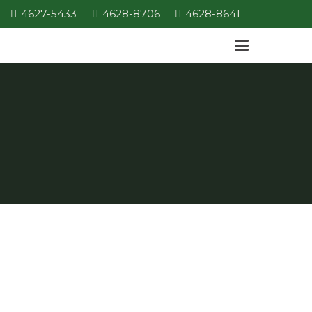
4627-5433
4628-8706
4628-8641
Litigación práctica del
Abogado del Niño
lun 14 | Sep
16:00
18:00
»
/
Recursos, estrategias procesales