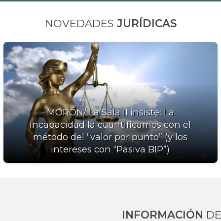
NOVEDADES
JURÍDICAS
MORÓN/ La Sala II insiste: La
incapacidad la cuantificamos con el
método del “valor por punto” (y los
intereses con “Pasiva BIP”)
INFORMACIÓN
DE