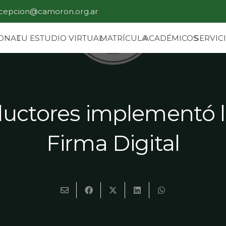
cepcion@camoron.org.ar
IONAL
TU ESTUDIO VIRTUAL
MATRÍCULA
ACADÉMICOS
SERVIC
ductores implementó l
Firma Digital