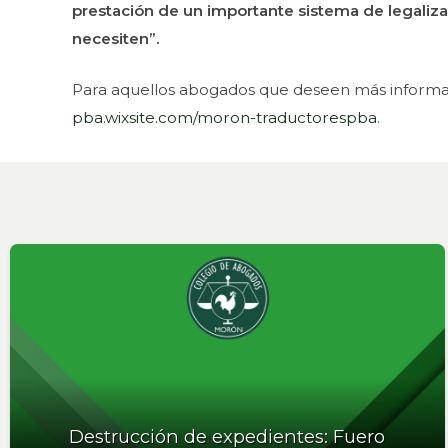
prestación de un importante sistema de legalizac
necesiten”.
Para aquellos abogados que deseen más informac
pba.wixsite.com/moron-traductorespba
.
Destrucción de expedientes: Fuero